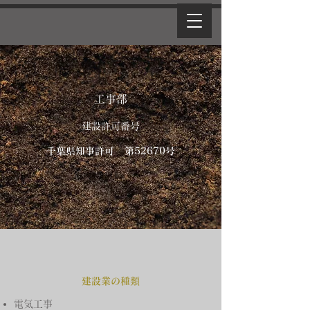
工事部
​建設許可番号
千葉県知事許可 第52670号
建設業の種類
電気工事