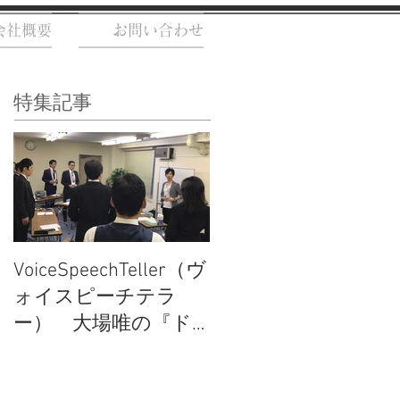
会社概要
お問い合わせ
特集記事
VoiceSpeechTeller（ヴ
ォイスピーチテラ
ー） 大場唯の『ド
レミでわかる話し方
セミナー』 レポー