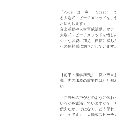
「Voice　は　声、　Spee
る大場式スピーチメソッドを、わ
お伝えします」
音楽活動や人材育成活動、マナ
大場式スピーチメソッドを惜し
シュな容姿に加え、自信に満ち
への信頼感に満ちだしています
【前半・座学講義】　良い声＝
識、声の印象の重要性は計り知
い
「ご自分の声がどのように伝わ
いるかを意識していますか？　
伝えたか、ではなく、どう伝わ
か、をです」　大場式スピーチ