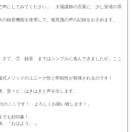
で声にしてみてください」　大場講師の言葉に、少し安堵の雰
ホの録音機能を使用して、無意識の声の記録をおさめます。
。さて、①　録音　まではシンプルに進んできましたが、ここ
場式メソッドのユニーク性と即戦性が発揮されるのです！
者、堂々と、はきはきと声を出します。
会社の△△です！　よろしくお願い致します！」
までも好印象！
師。『おはよう……』　