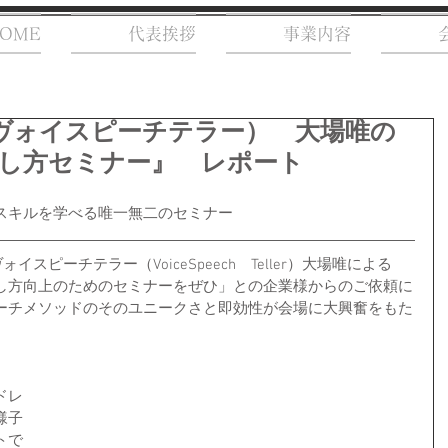
OME
代表挨拶
事業内容
eller（ヴォイスピーチテラー） 大場唯の
し方セミナー』 レポート
スキルを学べる唯一無二のセミナー
ォイスピーチテラー（VoiceSpeech　Teller）大場唯による
し方向上のためのセミナーをぜひ」との企業様からのご依頼に
ーチメソッドのそのユニークさと即効性が会場に大興奮をもた
ドレ
様子
トで