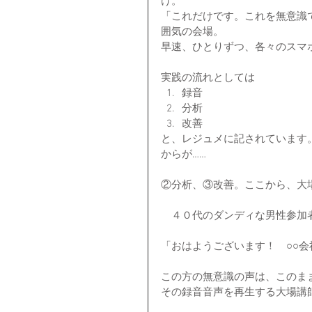
け。
「これだけです。これを無意識
囲気の会場。
早速、ひとりずつ、各々のスマ
実践の流れとしては 
録音  
分析  
改善 
と、レジュメに記されています
からが……
②分析、③改善。ここから、大
　４０代のダンディな男性参加
「おはようございます！　○○
この方の無意識の声は、このま
その録音音声を再生する大場講