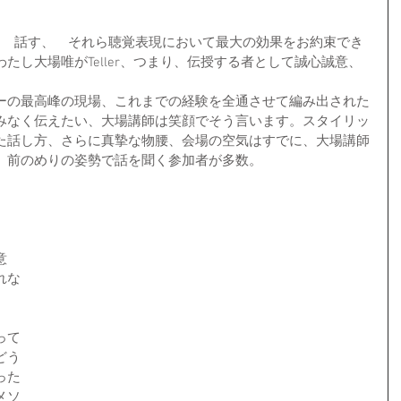
ch　は　話す、　それら聴覚表現において最大の効果をお約束でき
たし大場唯がTeller、つまり、伝授する者として誠心誠意、
ーの最高峰の現場、これまでの経験を全通させて編み出された
みなく伝えたい、大場講師は笑顔でそう言います。スタイリッ
た話し方、さらに真摯な物腰、会場の空気はすでに、大場講師
。前のめりの姿勢で話を聞く参加者が多数。
意
れな
って
どう
った
メソ