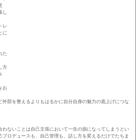
意
張し
トレ
とに
　
れた
し方
％
をお
 
ど外部を整えるよりもはるかに自分自身の魅力の底上げにつな
合わないことは自己主張において一生の損になってしまうとい
己プロデュースも、自己管理も、話し方を変えるだけでたちま