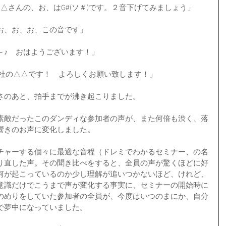
△さんの、お、はG#(ソ＃)です。２音下げてみましょう」
お、お、お、この音です」
～♪　おはようございます！」
会社の△△です！　よろしくお願い致します！」
さのあと、拍手までが沸き起こりました。
素敵だったこのダンディな参加者の声が、また何倍も渋く、落
響きのお声に変化しました。
チャーする個々に最適な音程（ドレミでわかるセミナー、の名
り直した声。その聞き比べをすると、全員の声が驚くほどに好
何が起こっているのか少し理解が追いつかないほど、けれど、
意識だけでこうまで声が変化する事実に、セミナーの開始時に
のめりをしていた参加者の全員が、今度はいつのまにか、自分
で夢中になっていました。